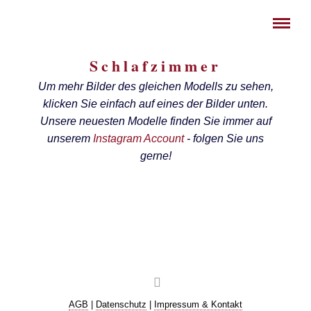
Schlafzimmer
Um mehr Bilder des gleichen Modells zu sehen,
klicken Sie einfach auf eines der Bilder unten.
Unsere neuesten Modelle finden Sie immer auf
unserem
Instagram Account
- folgen Sie uns
FALTTÜREN
gerne!
EICHE
Ein Altholzbett mit Falltüren
ALTHOLZ
Ein Bett mit Kassettenfütterung
Ein Altholzbett mit Holzverbindern
AGB
|
Datenschutz
|
Impressum & Kontakt