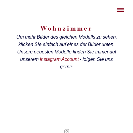
Wohnzimmer
Um mehr Bilder des gleichen Modells zu sehen,
klicken Sie einfach auf eines der Bilder unten.
Unsere neuesten Modelle finden Sie immer auf
unserem
Instagram Account
- folgen Sie uns
LIEGELANDSCHAFT EICHE
gerne!
MIT LESEFENSTER
Ein Wohnzimmer mit großzügiger Liegelandschaft.
EICHE
Ein Wohnzimmer rund um ein Lesefenster
MIT OFENBANK
Ein Wohnzimmer mit schwebenden Elementen
AUS EICHE UND MDF
Ein Wohnzimmer aus Eiche mit Ofenbank
Ein Wohnzimmer aus Eiche und schwarzer MDF